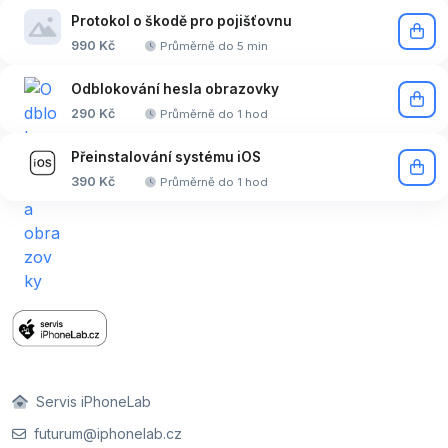
Protokol o škodě pro pojišťovnu
990 Kč
Průměrně do 5 min
Odblokování hesla obrazovky
290 Kč
Průměrně do 1 hod
Přeinstalování systému iOS
390 Kč
Průměrně do 1 hod
Servis iPhoneLab
futurum@iphonelab.cz