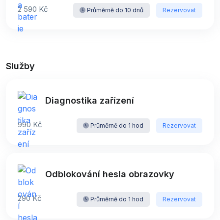
2 590 Kč
Průměrně do 10 dnů
Rezervovat
Služby
Diagnostika zařízení
990 Kč
Průměrně do 1 hod
Rezervovat
Odblokování hesla obrazovky
290 Kč
Průměrně do 1 hod
Rezervovat