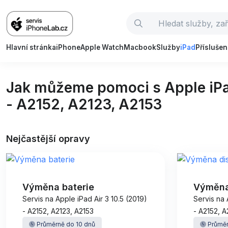
Hlavní stránka
iPhone
Apple Watch
Macbook
Služby
iPad
Příslušen
Jak můžeme pomoci s Apple iPad
- A2152, A2123, A2153
Nejčastější opravy
Výměna baterie
Výměna
Servis na Apple iPad Air 3 10.5 (2019)
Servis na 
- A2152, A2123, A2153
- A2152, A
Průměrně do 10 dnů
Průměr