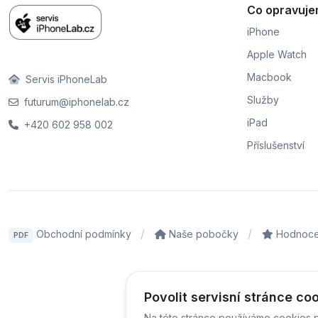
Co opravuj
iPhone
Apple Watch
Macbook
Servis iPhoneLab
Služby
futurum@iphonelab.cz
iPad
+420 602 958 002
Příslušenství
Obchodní podmínky
Naše pobočky
Hodnoce
PDF
© Servis
Povolit servisní stránce co
Na této stránce používáme cookies p