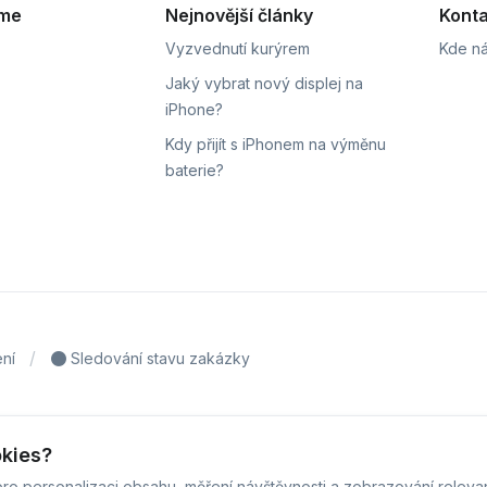
eme
Nejnovější články
Konta
Vyzvednutí kurýrem
Kde ná
Jaký vybrat nový displej na
iPhone?
Kdy přijít s iPhonem na výměnu
baterie?
ní
Sledování stavu zakázky
 iPhoneLab - 2026 -
Všechna práva vyhrazena.
-
Změnit preferenc
okies?
Běžíme na
MyRepair.app
ro personalizaci obsahu, měření návštěvnosti a zobrazování releva