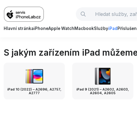
Hlavní stránka
iPhone
Apple Watch
Macbook
Služby
iPad
Příslušen
S jakým zařízením iPad můžem
iPad 10 (2022) – A2696, A2757,
iPad 9 (2021) – A2602, A2603,
A2777
A2604, A2605