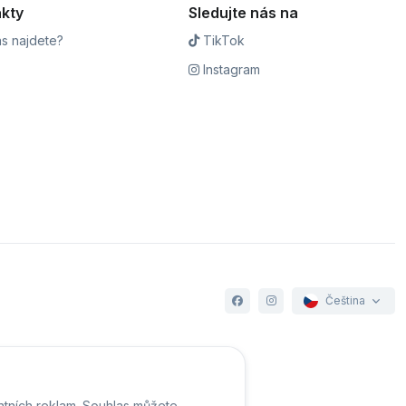
kty
Sledujte nás na
s najdete?
TikTok
Instagram
Čeština
e cookies
ntních reklam. Souhlas můžete