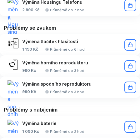
Výměna Housingu Telefonu
2 990 Kč
Průměrně do 7 hod
Problémy se zvukem
Výměna tlačítek hlasitosti
1 190 Kč
Průměrně do 6 hod
Výměna horního reproduktoru
990 Kč
Průměrně do 3 hod
Výměna spodního reproduktoru
990 Kč
Průměrně do 3 hod
Problémy s nabíjením
Výměna baterie
1 090 Kč
Průměrně do 2 hod