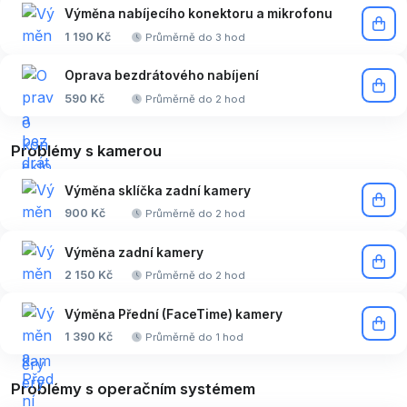
Výměna nabíjecího konektoru a mikrofonu
1 190 Kč
Průměrně do 3 hod
Oprava bezdrátového nabíjení
590 Kč
Průměrně do 2 hod
Problémy s kamerou
Výměna sklíčka zadní kamery
900 Kč
Průměrně do 2 hod
Výměna zadní kamery
2 150 Kč
Průměrně do 2 hod
Výměna Přední (FaceTime) kamery
1 390 Kč
Průměrně do 1 hod
Problémy s operačním systémem