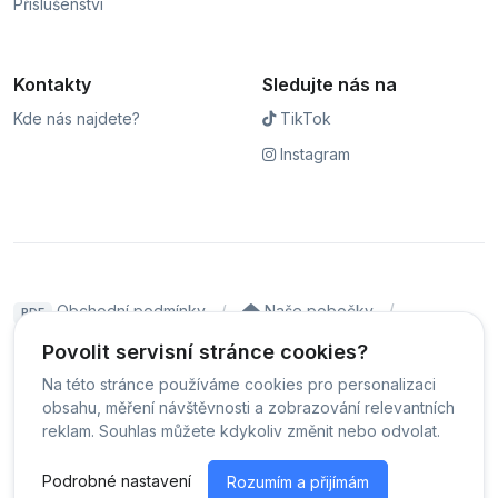
Příslušenství
Kontakty
Sledujte nás na
Kde nás najdete?
TikTok
Instagram
Obchodní podmínky
Naše pobočky
PDF
Hodnocení
Sledování stavu zakázky
Povolit servisní stránce cookies?
Na této stránce používáme cookies pro personalizaci
Čeština
obsahu, měření návštěvnosti a zobrazování relevantních
reklam. Souhlas můžete kdykoliv změnit nebo odvolat.
© Servis iPhoneLab - 2026 -
Všechna práva vyhrazena.
-
Podrobné nastavení
Rozumím a přijímám
Změnit preference cookies