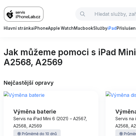
Hlavní stránka
iPhone
Apple Watch
Macbook
Služby
iPad
Příslušen
Jak můžeme pomoci s iPad Mini 
A2568, A2569
Nejčastější opravy
Výměna baterie
Výměna
Servis na iPad Mini 6 (2021) – A2567,
Servis na 
A2568, A2569
A2568, A
Průměrně do 10 dnů
Průměr