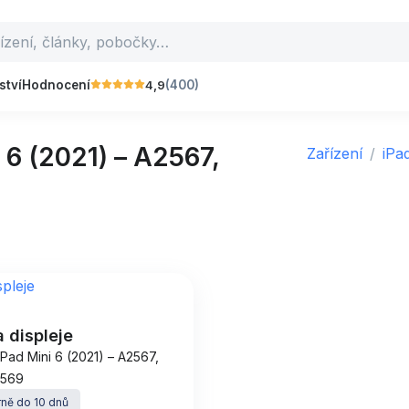
4,9
ství
Hodnocení
(400)
6 (2021) – A2567,
Zařízení
iPa
 displeje
iPad Mini 6 (2021) – A2567,
2569
ně do 10 dnů